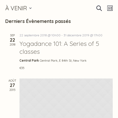
RECHERCH
Reche
Nav
À VENIR
LI
de
Sélectionnez
et
Derniers Évènements passés
une
vu
naviga
date.
Év
de
22 septembre 2018 @ 10h00
-
31 décembre 2019 @ 17h00
SEP
22
Yogadance 101: A Series of 5
vues
2018
classes
Évène
Central Park
Central Park, E 84th St, New York
€35
AOÛT
27
2015