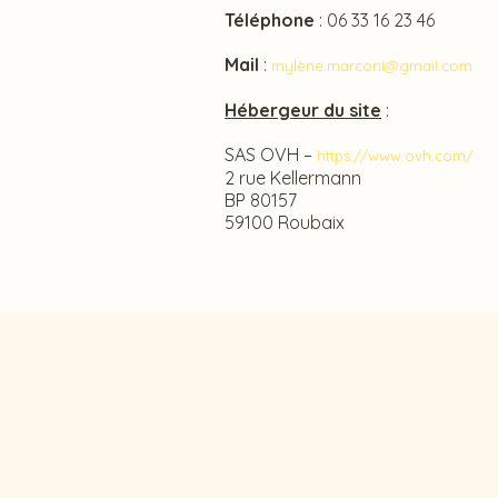
Téléphone
: 06 33 16 23 46
Mail
:
mylène.marconi@gmail.com
Hébergeur du site
:
SAS OVH –
https://www.ovh.com/
2 rue Kellermann
BP 80157
59100 Roubaix